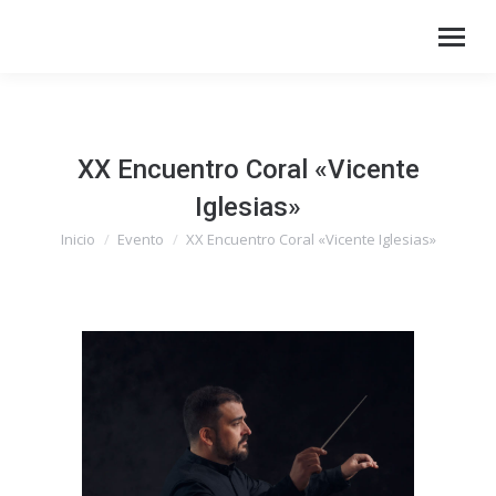
XX Encuentro Coral «Vicente
Iglesias»
Estás aquí:
Inicio
Evento
XX Encuentro Coral «Vicente Iglesias»